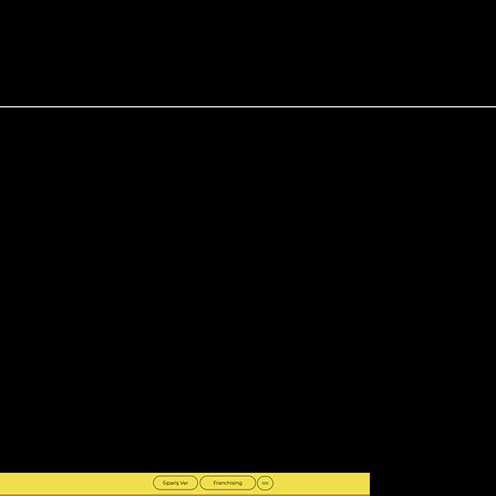
anıcı deneyimini odağa
 ve markanızın 7/24
z.