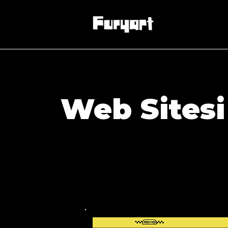
Web Sitesi
Markanızın dijital dünyadaki kalesi. Kull
alan, estetikle fonksiyonelliği birleştiren
yaşayan profesyonel yüzünü inşa ediyoru